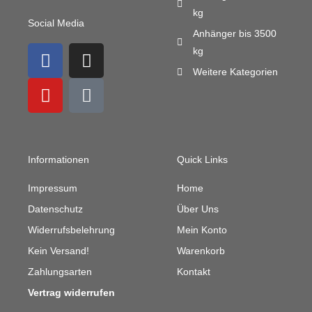
kg
Social Media
Anhänger bis 3500
F
Y
I
M
kg
a
o
n
a
Weitere Kategorien
c
u
s
i
e
t
t
l
b
u
a
-
o
b
g
b
o
e
r
u
Informationen
Quick Links
k
a
l
m
k
Impressum
Home
Datenschutz
Über Uns
Widerrufsbelehrung
Mein Konto
Kein Versand!
Warenkorb
Zahlungsarten
Kontakt
Vertrag widerrufen