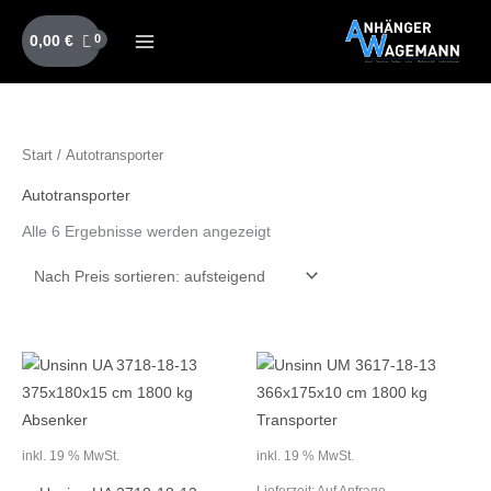
Zum
Inhalt
0,00
€
springen
Nach
Start
/ Autotransporter
Preis
sortiert:
aufsteigend
Autotransporter
Alle 6 Ergebnisse werden angezeigt
inkl. 19 % MwSt.
inkl. 19 % MwSt.
Lieferzeit:
Auf Anfrage