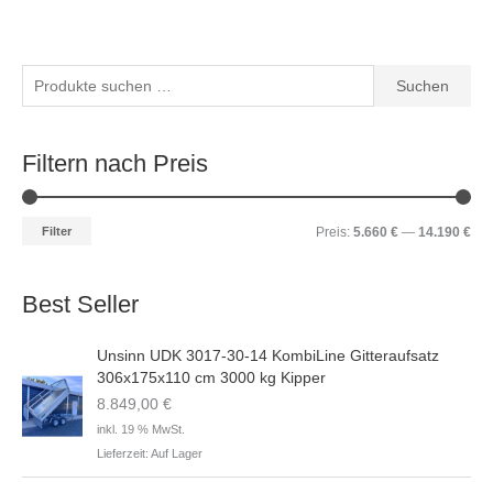
S
M
M
M
M
Suchen
u
i
a
i
a
c
n
x
n
x
Filtern nach Preis
h
.
.
.
.
e
P
P
P
P
n
Filter
Preis:
5.660 €
—
14.190 €
r
r
r
r
n
e
e
e
e
a
i
i
i
i
Best Seller
c
s
s
s
s
h
Unsinn UDK 3017-30-14 KombiLine Gitteraufsatz
:
306x175x110 cm 3000 kg Kipper
8.849,00
€
inkl. 19 % MwSt.
Lieferzeit:
Auf Lager