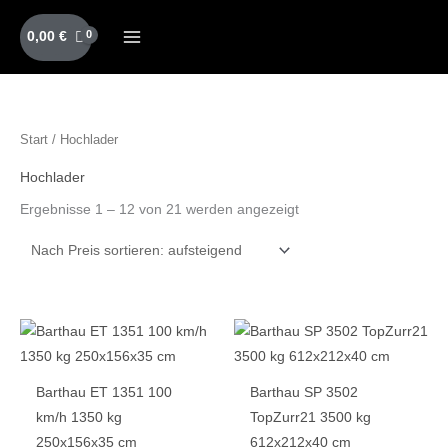
Zum
Inhalt
0,00
€
springen
Nach
Start
/ Hochlader
Preis
sortiert:
aufsteigend
Hochlader
Ergebnisse 1 – 12 von 21 werden angezeigt
Barthau ET 1351 100
Barthau SP 3502
km/h 1350 kg
TopZurr21 3500 kg
250x156x35 cm
612x212x40 cm