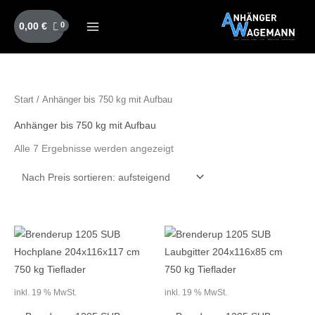
Zum
Inhalt
0,00
€
springen
Nach
Start
/ Anhänger bis 750 kg mit Aufbau
Preis
sortiert:
aufsteigend
Anhänger bis 750 kg mit Aufbau
Alle 7 Ergebnisse werden angezeigt
inkl. 19 % MwSt.
inkl. 19 % MwSt.