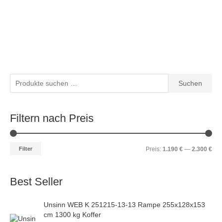
S
M
M
M
M
Suchen
u
i
a
i
a
c
n
x
n
x
Filtern nach Preis
h
.
.
.
.
e
P
P
P
P
n
Filter
Preis:
1.190 €
—
2.300 €
r
r
r
r
n
e
e
e
e
a
i
i
i
i
Best Seller
c
s
s
s
s
h
Unsinn WEB K 251215-13-13 Rampe 255x128x153
:
cm 1300 kg Koffer