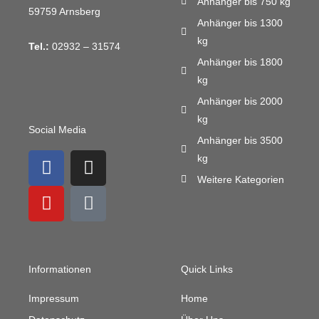
Anhänger bis 750 kg
59759 Arnsberg
Anhänger bis 1300
kg
Tel.:
02932 – 31574
Anhänger bis 1800
kg
Anhänger bis 2000
kg
Social Media
Anhänger bis 3500
F
Y
I
M
kg
a
o
n
a
Weitere Kategorien
c
u
s
i
e
t
t
l
b
u
a
-
o
b
g
b
o
e
r
u
Informationen
Quick Links
k
a
l
m
k
Impressum
Home