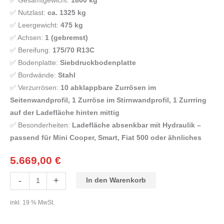
✅ Gesamtgewicht:
1800 kg
✅ Nutzlast:
ca. 1325 kg
✅ Leergewicht:
475 kg
✅ Achsen:
1 (gebremst)
✅ Bereifung:
175/70 R13C
✅ Bodenplatte:
Siebdruckbodenplatte
✅ Bordwände:
Stahl
✅ Verzurrösen:
10 abklappbare Zurrösen im
Seitenwandprofil, 1 Zurröse im Stirnwandprofil, 1 Zurrring
auf der Ladefläche hinten mittig
✅ Besonderheiten:
Ladefläche absenkbar mit Hydraulik –
passend für Mini Cooper, Smart, Fiat 500 oder ähnliches
5.669,00
€
-
+
In den Warenkorb
inkl. 19 % MwSt.