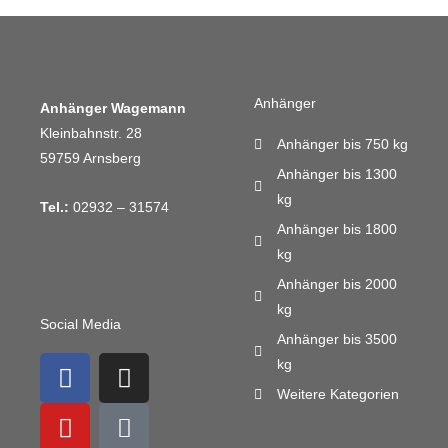
Anhänger
Anhänger Wagemann
Kleinbahnstr. 28
Anhänger bis 750 kg
59759 Arnsberg
Anhänger bis 1300
kg
Tel.:
02932 – 31574
Anhänger bis 1800
kg
Anhänger bis 2000
kg
Social Media
Anhänger bis 3500
F
Y
I
M
kg
a
o
n
a
Weitere Kategorien
c
u
s
i
e
t
t
l