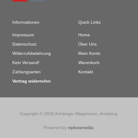
b
u
a
-
o
b
g
b
o
e
r
u
Informationen
Quick Links
k
a
l
m
k
Impressum
Home
Datenschutz
Über Uns
Widerrufsbelehrung
Mein Konto
Kein Versand!
Warenkorb
Zahlungsarten
Kontakt
Vertrag widerrufen
Copyright © 2026 Anhänger Wagemann, Arnsberg.
Powered by
nipkowmedia.