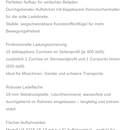
Perfekter Aufbau für einfaches Beladen
Durchgehender Auffahrkeil mit klappbarem Kennzeichenhalter
für die volle Ladebreite.
Stabile, wegschwenkbare Kunststoffkotflügel für mehr
Bewegungsfreiheit.
Professionelle Ladungssicherung
10 abklappbare Zurrösen im Seitenprofil (je 400 daN),
zusätzlich 1 Zurröse im Stirnwandprofil und 1 Zurrpunkt hinten
(600 daN).
Ideal für Maschinen, Geräte und schwere Transporte.
Robuste Ladefläche
18-mm Siebdruckplatte, rutschhemmend, wasserfest und
durchgehend im Rahmen eingelassen – langlebig und extrem
stabil.
Flacher Auffahrwinkel
Modell UA 3718-18-13 mit nur 6° Auffahrwinkel – perfekt für