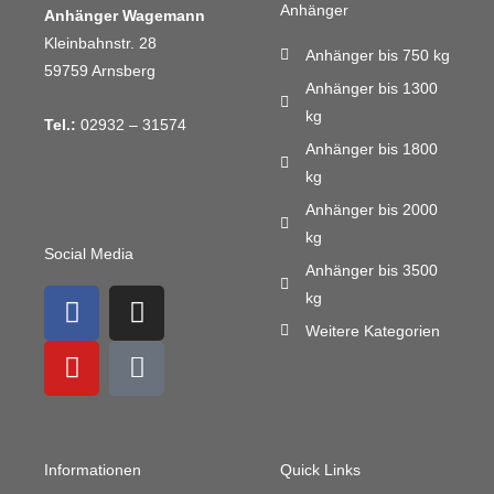
Anhänger
Anhänger Wagemann
Kleinbahnstr. 28
Anhänger bis 750 kg
59759 Arnsberg
Anhänger bis 1300
kg
Tel.:
02932 – 31574
Anhänger bis 1800
kg
Anhänger bis 2000
kg
Social Media
Anhänger bis 3500
F
Y
I
M
kg
a
o
n
a
Weitere Kategorien
c
u
s
i
e
t
t
l
b
u
a
-
o
b
g
b
o
e
r
u
Informationen
Quick Links
k
a
l