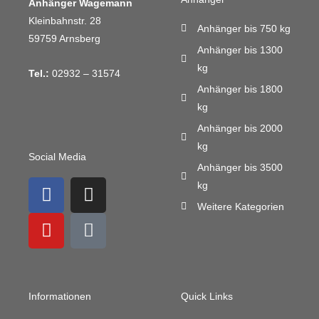
Anhänger Wagemann
Kleinbahnstr. 28
Anhänger bis 750 kg
59759 Arnsberg
Anhänger bis 1300
kg
Tel.:
02932 – 31574
Anhänger bis 1800
kg
Anhänger bis 2000
kg
Social Media
Anhänger bis 3500
F
Y
I
M
kg
a
o
n
a
Weitere Kategorien
c
u
s
i
e
t
t
l
b
u
a
-
o
b
g
b
o
e
r
u
Informationen
Quick Links
k
a
l