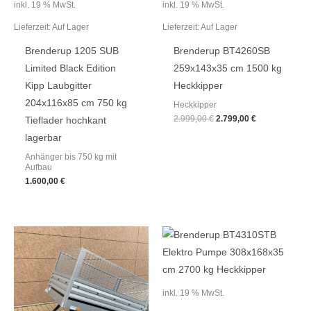
inkl. 19 % MwSt.
inkl. 19 % MwSt.
Lieferzeit:
Auf Lager
Lieferzeit:
Auf Lager
Brenderup 1205 SUB
Brenderup BT4260SB
Limited Black Edition
259x143x35 cm 1500 kg
Kipp Laubgitter
Heckkipper
204x116x85 cm 750 kg
Heckkipper
2.999,00
€
2.799,00
€
Tieflader hochkant
lagerbar
Anhänger bis 750 kg mit
Aufbau
1.600,00
€
inkl. 19 % MwSt.