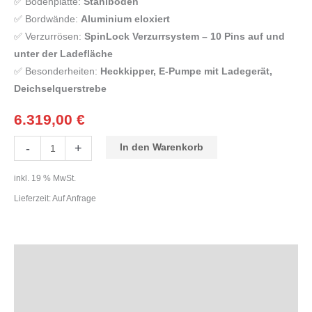
✅ Bodenplatte:
Stahlboden
✅ Bordwände:
Aluminium eloxiert
✅ Verzurrösen:
SpinLock Verzurrsystem – 10 Pins auf und
unter der Ladefläche
✅ Besonderheiten:
Heckkipper, E-Pumpe mit Ladegerät,
Deichselquerstrebe
6.319,00
€
-
+
In den Warenkorb
inkl. 19 % MwSt.
Lieferzeit:
Auf Anfrage
Beschreibung
Zusätzliche Informationen
Produktsicherheit