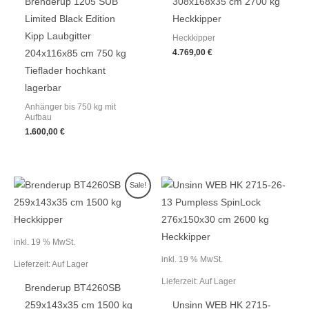
Brenderup 1205 SUB
308x168x35 cm 2700 kg
Limited Black Edition
Heckkipper
Kipp Laubgitter
Heckkipper
4.769,00
€
204x116x85 cm 750 kg
Tieflader hochkant
lagerbar
Anhänger bis 750 kg mit
Aufbau
1.600,00
€
Ursprünglicher
Aktueller
Sale!
Preis
Preis
war:
ist:
2.999,00 €
2.799,00 €.
inkl. 19 % MwSt.
inkl. 19 % MwSt.
Lieferzeit:
Auf Lager
Lieferzeit:
Auf Lager
Brenderup BT4260SB
259x143x35 cm 1500 kg
Unsinn WEB HK 2715-