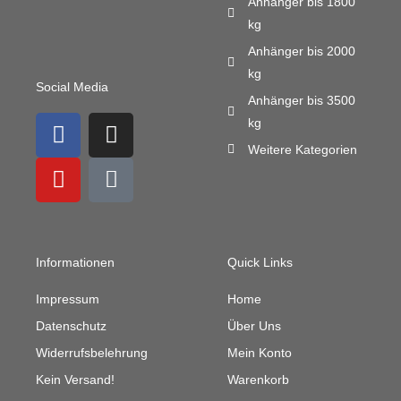
Anhänger bis 1800
kg
Anhänger bis 2000
kg
Social Media
Anhänger bis 3500
F
Y
I
M
kg
a
o
n
a
Weitere Kategorien
c
u
s
i
e
t
t
l
b
u
a
-
o
b
g
b
o
e
r
u
Informationen
Quick Links
k
a
l
m
k
Impressum
Home
Datenschutz
Über Uns
Widerrufsbelehrung
Mein Konto
Kein Versand!
Warenkorb