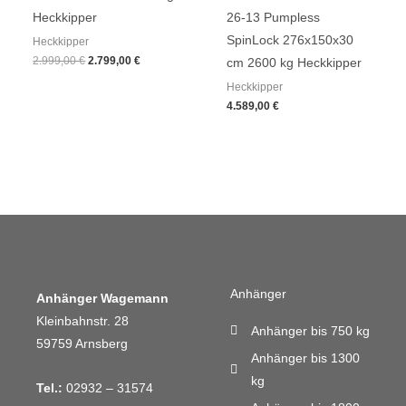
Heckkipper
26-13 Pumpless
SpinLock 276x150x30
Heckkipper
2.999,00
€
2.799,00
€
cm 2600 kg Heckkipper
Heckkipper
4.589,00
€
Anhänger
Anhänger Wagemann
Kleinbahnstr. 28
Anhänger bis 750 kg
59759 Arnsberg
Anhänger bis 1300
kg
Tel.:
02932 – 31574