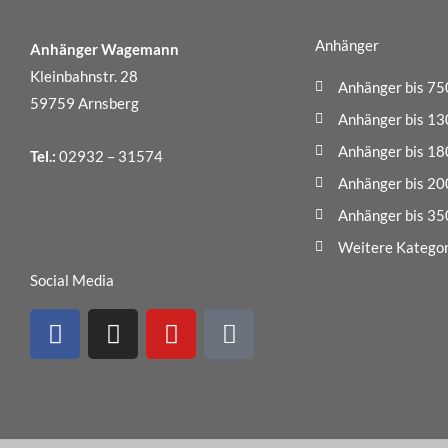
Anhänger
Anhänger Wagemann
Kleinbahnstr. 28
Anhänger bis 75
59759 Arnsberg
Anhänger bis 13
Anhänger bis 18
Tel.:
02932 – 31574
Anhänger bis 20
Anhänger bis 35
Weitere Kategor
Social Media
F
I
Y
M
a
n
o
a
c
s
u
i
e
t
t
l
b
a
u
-
o
g
b
b