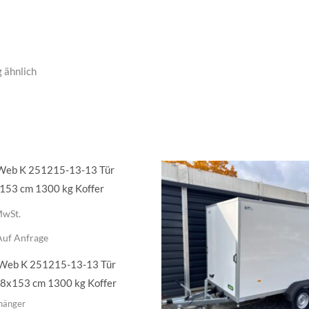
g ähnlich
MwSt.
Auf Anfrage
 Web K 251215-13-13 Tür
8x153 cm 1300 kg Koffer
hänger