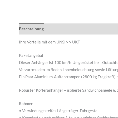
Beschreibung
Zusätzliche Informationen
Produkts
Ihre Vorteile mit dem UNSINN UKT
Paketangebot:
Dieser Anhänger ist 100 km/h-Umgerüstet inkl. Gutachten
Verzurrmulden im Boden, Innenbeleuchtung sowie Lüftung
Ein Paar Aluminium-Auffahrrampen (2800 kg Tragkraft) m
Robuster Kofferanhänger – isolierte Sandwichpaneele &
Rahmen
• Verwindungssteifes Längsträger-Fahrgestell
• Komplett verschweißter & feuerverzinkter Stahlrahme