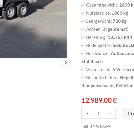
✅ Gesamtgewicht:
2600 k
kg
✅ Nutzlast:
ca. 1880 kg
Koffer
✅ Leergewicht:
720 kg
Menge
✅ Achsen:
2 (gebremst)
✅ Bereifung:
185/65 R14
✅ Bodenplatte:
Siebdruck
✅ Bordwände:
Aufbau aus
Stahlblech
✅ Verzurrösen:
6 Verzurrm
✅ Besonderheiten:
Flügel
Rampenschacht, Belüftun
12.989,00
€
-
+
In
inkl. 19 % MwSt.