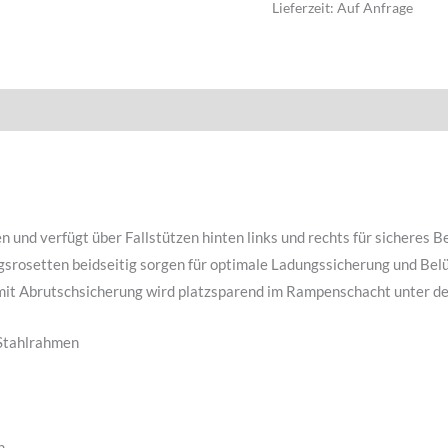
Lieferzeit:
Auf Anfrage
icherheit
 und verfügt über Fallstützen hinten links und rechts für sicheres 
srosetten beidseitig sorgen für optimale Ladungssicherung und Belü
it Abrutschsicherung wird platzsparend im Rampenschacht unter der
 Stahlrahmen
n