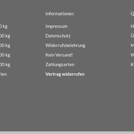
Informationen
Q
0 kg
Impressum
H
00 kg
Datenschutz
Ü
00 kg
Widerrufsbelehrung
M
00 kg
Kein Versand!
W
00 kg
Zahlungsarten
K
ien
Vertrag widerrufen