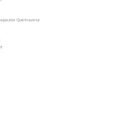
 separater Quertraverse
d
et