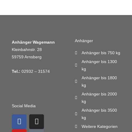
Anhänger
Anhänger Wagemann
Kleinbahnstr. 28
Anhänger bis 750 kg
59759 Arnsberg
Anhänger bis 1300
kg
Tel.:
02932 – 31574
Anhänger bis 1800
kg
Anhänger bis 2000
kg
Social Media
Anhänger bis 3500
F
Y
I
M
kg
a
o
n
a
Weitere Kategorien