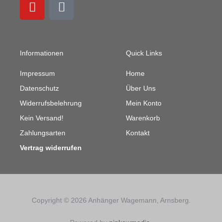
c
u
s
i
e
t
t
l
b
u
a
-
o
b
g
b
o
e
r
u
Informationen
Quick Links
k
a
l
m
k
Impressum
Home
Datenschutz
Über Uns
Widerrufsbelehrung
Mein Konto
Kein Versand!
Warenkorb
Zahlungsarten
Kontakt
Vertrag widerrufen
Copyright © 2026 Anhänger Wagemann, Arnsberg.