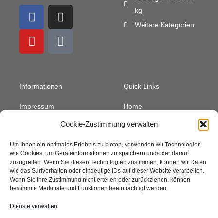
F
Y
I
M
kg
a
o
n
a
Weitere Kategorien
c
u
s
i
e
t
t
l
b
u
a
-
o
b
g
b
o
e
r
u
Informationen
Quick Links
k
a
l
m
k
Impressum
Home
Datenschutz
Über Uns
Cookie-Zustimmung verwalten
Widerrufsbelehrung
Mein Konto
Um Ihnen ein optimales Erlebnis zu bieten, verwenden wir Technologien
Kein Versand!
Warenkorb
wie Cookies, um Geräteinformationen zu speichern und/oder darauf
zuzugreifen. Wenn Sie diesen Technologien zustimmen, können wir Daten
Zahlungsarten
Kontakt
wie das Surfverhalten oder eindeutige IDs auf dieser Website verarbeiten.
Vertrag widerrufen
Wenn Sie Ihre Zustimmung nicht erteilen oder zurückziehen, können
bestimmte Merkmale und Funktionen beeinträchtigt werden.
Dienste verwalten